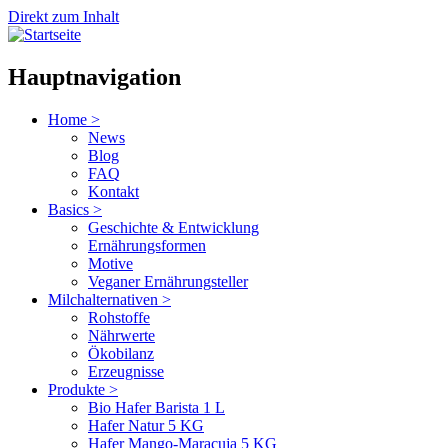
Direkt zum Inhalt
Hauptnavigation
Home
>
News
Blog
FAQ
Kontakt
Basics
>
Geschichte & Entwicklung
Ernährungsformen
Motive
Veganer Ernährungsteller
Milchalternativen
>
Rohstoffe
Nährwerte
Ökobilanz
Erzeugnisse
Produkte
>
Bio Hafer Barista 1 L
Hafer Natur 5 KG
Hafer Mango-Maracuja 5 KG