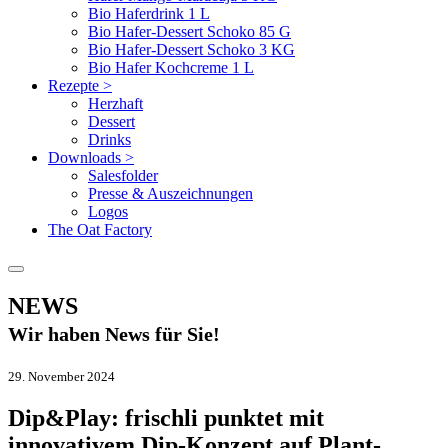
Bio Haferdrink 1 L
Bio Hafer-Dessert Schoko 85 G
Bio Hafer-Dessert Schoko 3 KG
Bio Hafer Kochcreme 1 L
Rezepte
>
Herzhaft
Dessert
Drinks
Downloads
>
Salesfolder
Presse & Auszeichnungen
Logos
The Oat Factory
NEWS
Wir haben News für Sie!
29. November 2024
Dip&Play: frischli punktet mit
innovativem Dip-Konzept auf Plant-