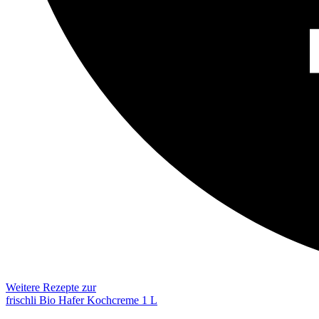
Weitere Rezepte zur
frischli Bio Hafer Kochcreme 1 L