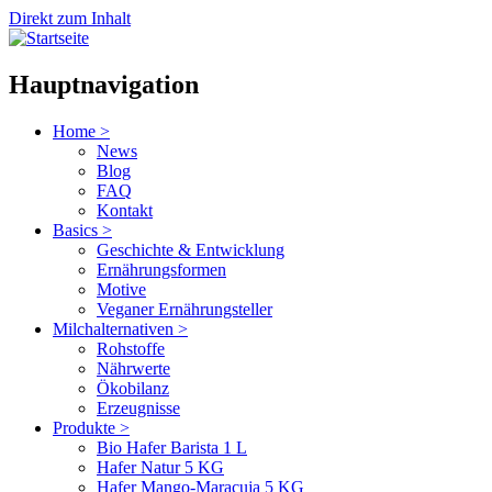
Direkt zum Inhalt
Hauptnavigation
Home
>
News
Blog
FAQ
Kontakt
Basics
>
Geschichte & Entwicklung
Ernährungsformen
Motive
Veganer Ernährungsteller
Milchalternativen
>
Rohstoffe
Nährwerte
Ökobilanz
Erzeugnisse
Produkte
>
Bio Hafer Barista 1 L
Hafer Natur 5 KG
Hafer Mango-Maracuja 5 KG