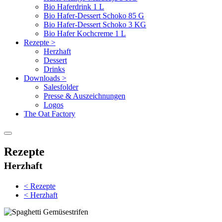
Bio Haferdrink 1 L
Bio Hafer-Dessert Schoko 85 G
Bio Hafer-Dessert Schoko 3 KG
Bio Hafer Kochcreme 1 L
Rezepte
>
Herzhaft
Dessert
Drinks
Downloads
>
Salesfolder
Presse & Auszeichnungen
Logos
The Oat Factory
Rezepte
Herzhaft
<
Rezepte
<
Herzhaft