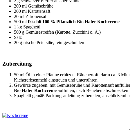
2 g schwarzer Pfeffer aus der Mühle
200 ml Gemüsebrühe
200 ml Karottensaft
20 ml Zitronensaft
500 ml
frischli 100 % Pflanzlich Bio Hafer Kochcreme
1 kg Spaghetti
500 g Gemüsestreifen (Karotte, Zucchini o. Ä.)
Salz
20 g frische Petersilie, fein geschnitten
Zubereitung
50 ml Öl in einer Pfanne erhitzen. Räuchertofu darin ca. 3 M
Kichererbsenmehl einstreuen und unterrühren.
Gewürze zugeben, mit Gemüsebrühe und Karottensaft auffüllen
Bio Hafer Kochcreme
auffüllen, nach Belieben abschmecken
Spaghetti gemäß Packungsanleitung zubereiten, anschließend mi